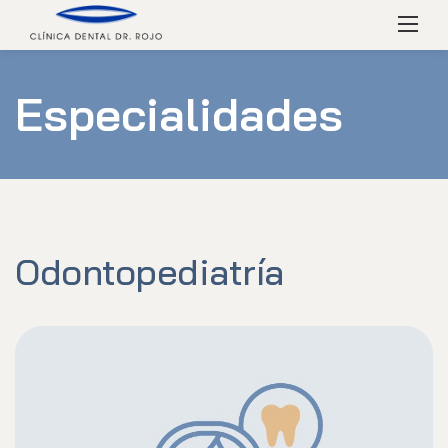
Skip
Menú
to
content
Especialidades
Odontopediatría