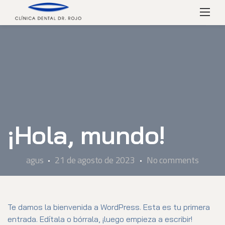
Skip
Menú
to
content
¡Hola, mundo!
agus
21 de agosto de 2023
No comments
Te damos la bienvenida a WordPress. Esta es tu primera
entrada. Edítala o bórrala, ¡luego empieza a escribir!